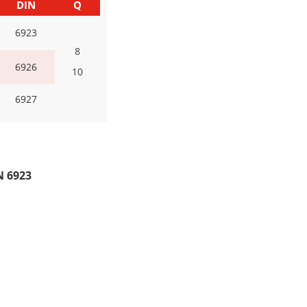
DIN
Q
6923
8
6926
10
6927
N 6923